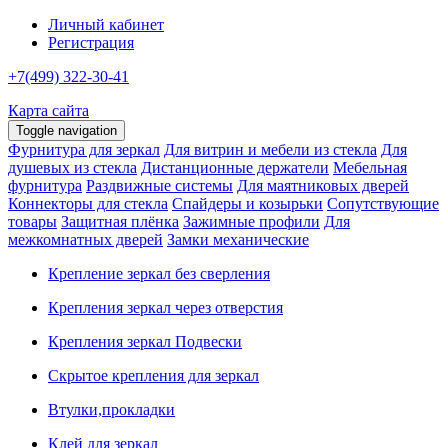
Личный кабинет
Регистрация
+7(499) 322-30-41
Карта сайта
Toggle navigation
Фурнитура для зеркал
Для витрин и мебели из стекла
Для
душевых из стекла
Дистанционные держатели
Мебельная
фурнитура
Раздвижные системы
Для маятниковых дверей
Коннекторы для стекла
Спайдеры и козырьки
Сопутствующие
товары
Защитная плёнка
Зажимные профили
Для
межкомнатных дверей
Замки механические
Крепление зеркал без сверления
Крепления зеркал через отверстия
Крепления зеркал Подвески
Скрытое крепления для зеркал
Втулки,прокладки
Клей для зеркал