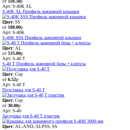
от
110.50
р
Арт: S-40К AL
S-40К AL Профиль зажимной крышки
Цвет
: SS
от
180.00
р
Арт: S-40K
S-40K SSS Профиль зажимной крышки
Цвет
: AL
от
535.00
р
Арт: S-40 Т
S-40 Т Профиль зажимной базы + клипсы
Цвет
: Сер
от
6.52
р
Арт: S-40 T
Подставка для S-40 T
Цвет
: Сер
от
30.00
р
Арт: S-40
Заглушка для S-40 Т пластик
Цвет
: AL-AND, ALPSS, SS