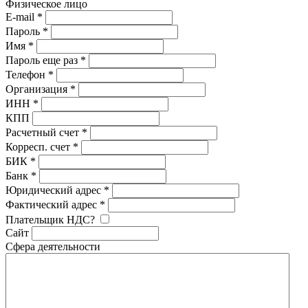
Физическое лицо
E-mail
*
Пароль
*
Имя
*
Пароль еще раз
*
Телефон
*
Организация
*
ИНН
*
КПП
Расчетный счет
*
Корресп. счет
*
БИК
*
Банк
*
Юридический адрес
*
Фактический адрес
*
Плательщик НДС?
Сайт
Сфера деятельности