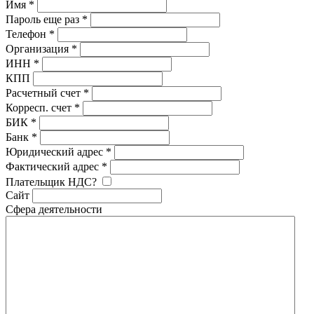
Имя
*
Пароль еще раз
*
Телефон
*
Организация
*
ИНН
*
КПП
Расчетный счет
*
Корресп. счет
*
БИК
*
Банк
*
Юридический адрес
*
Фактический адрес
*
Плательщик НДС?
Сайт
Сфера деятельности