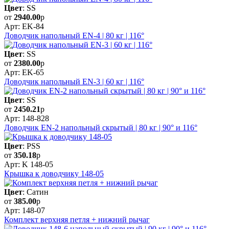
Цвет
: SS
от
2940.00
р
Арт: EK-84
Доводчик напольный EN-4 | 80 кг | 116°
Цвет
: SS
от
2380.00
р
Арт: EK-65
Доводчик напольный EN-3 | 60 кг | 116°
Цвет
: SS
от
2450.21
р
Арт: 148-828
Доводчик EN-2 напольный скрытый | 80 кг | 90° и 116°
Цвет
: PSS
от
350.18
р
Арт: K 148-05
Крышка к доводчику 148-05
Цвет
: Сатин
от
385.00
р
Арт: 148-07
Комплект верхняя петля + нижний рычаг