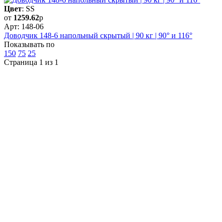
Цвет
: SS
от
1259.62
р
Арт: 148-06
Доводчик 148-6 напольный скрытый | 90 кг | 90° и 116°
Показывать по
150
75
25
Страница 1 из 1