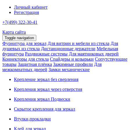
Личный кабинет
Регистрация
+7(499) 322-30-41
Карта сайта
Toggle navigation
Фурнитура для зеркал
Для витрин и мебели из стекла
Для
душевых из стекла
Дистанционные держатели
Мебельная
фурнитура
Раздвижные системы
Для маятниковых дверей
Коннекторы для стекла
Спайдеры и козырьки
Сопутствующие
товары
Защитная плёнка
Зажимные профили
Для
межкомнатных дверей
Замки механические
Крепление зеркал без сверления
Крепления зеркал через отверстия
Крепления зеркал Подвески
Скрытое крепления для зеркал
Втулки,прокладки
Клей для зеркал