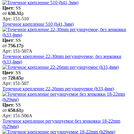
Цвет
: SS
от
630.31
р
Арт: 151-510
Точечное крепление 510 (h41,3мм)
Цвет
: SS
от
756.17
р
Арт: 151-507А
Точечное крепление 22-30mm регулируемое, без зенковки
(h33,4мм)
Цвет
: SS
от
720.65
р
Арт: 151-507
Точечное крепление 22-26mm регулируемое (h33,4мм)
Цвет
: SS
от
650.61
р
Арт: 151-506А
Точечное крепление регулируемое без зенковки 18-22mm
(h29мм)