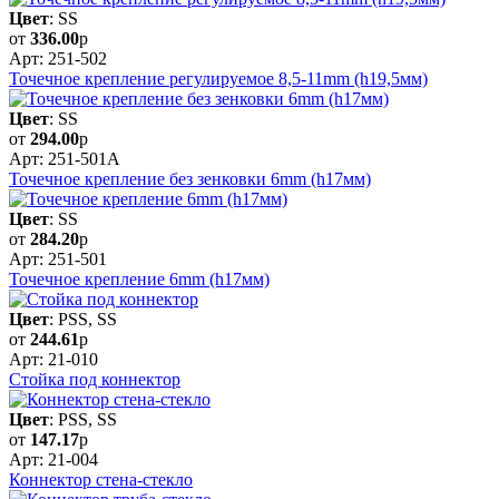
Цвет
: SS
от
336.00
р
Арт: 251-502
Точечное крепление регулируемое 8,5-11mm (h19,5мм)
Цвет
: SS
от
294.00
р
Арт: 251-501A
Точечное крепление без зенковки 6mm (h17мм)
Цвет
: SS
от
284.20
р
Арт: 251-501
Точечное крепление 6mm (h17мм)
Цвет
: PSS, SS
от
244.61
р
Арт: 21-010
Стойка под коннектор
Цвет
: PSS, SS
от
147.17
р
Арт: 21-004
Коннектор стена-стекло