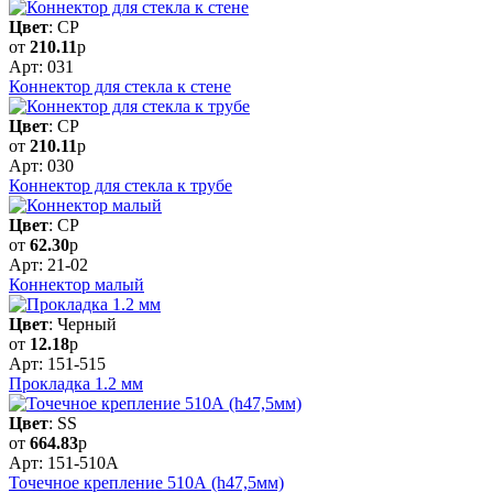
Цвет
: CP
от
210.11
р
Арт: 031
Коннектор для стекла к стене
Цвет
: CP
от
210.11
р
Арт: 030
Коннектор для стекла к трубе
Цвет
: CP
от
62.30
р
Арт: 21-02
Коннектор малый
Цвет
: Черный
от
12.18
р
Арт: 151-515
Прокладка 1.2 мм
Цвет
: SS
от
664.83
р
Арт: 151-510А
Точечное крепление 510А (h47,5мм)