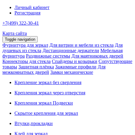
Личный кабинет
Регистрация
+7(499) 322-30-41
Карта сайта
Toggle navigation
Фурнитура для зеркал
Для витрин и мебели из стекла
Для
душевых из стекла
Дистанционные держатели
Мебельная
фурнитура
Раздвижные системы
Для маятниковых дверей
Коннекторы для стекла
Спайдеры и козырьки
Сопутствующие
товары
Защитная плёнка
Зажимные профили
Для
межкомнатных дверей
Замки механические
Крепление зеркал без сверления
Крепления зеркал через отверстия
Крепления зеркал Подвески
Скрытое крепления для зеркал
Втулки,прокладки
Клей для зеркал