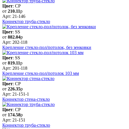
Цвет
: CP
от
210.11
р
Арт: 21-146
Коннектор труба-стекло
Цвет
: SS
от
882.04
р
Арт: 202-118
Крепление стекло-пол/потолок, без зенковки
Цвет
: SS
от
819.11
р
Арт: 201-118
Крепление стекло-пол/потолок 103 мм
Цвет
: CP
от
226.35
р
Арт: 21-151-1
Коннектор стена-стекло
Цвет
: CP
от
174.58
р
Арт: 21-151
Коннектор труба-стекло