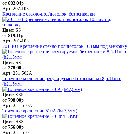
от
882.04
р
Арт: 202-103
Крепление стекло-пол/потолок, без зенковки
Цвет
: SS
от
819.11
р
Арт: 201-103
201-103 Крепление стекло-пол/потолок 103 мм под зенковку
Цвет
: SS
от
378.00
р
Арт: 251-502A
Точечное крепление регулируемое без зенковки 8,5-11mm
(h21,5мм)
Цвет
: SSS
от
798.00
р
Арт: 251-510A
Точечное крепление 510А (h47,5мм)
Цвет
: SSS
от
756.00
р
Арт: 251-510