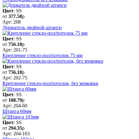
Цвет
: SS
от
377.58
р
Арт: 208
Держатель двойной штанги
Цвет
: SS
от
756.18
р
Арт: 201-75
Крепление стекло-пол/потолок 75 мм
Цвет
: SS
от
756.18
р
Арт: 202-75
Крепление стекло-пол/потолок, без зенковки
Цвет
: SS
от
188.79
р
Арт: 204-60
Штанга 60мм
Цвет
: SS
от
294.35
р
Арт: 204-103