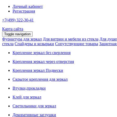
Личный кабинет
Регистрация
+7(499) 322-30-41
Карта сайта
Toggle navigation
Фурнитура для зеркал
Для витрин и мебели из стекла
Для душе
стекла
Спайдеры и козырьки
Сопутствующие товары
Защитная
Крепление зеркал без сверления
Крепления зеркал через отверстия
Крепления зеркал Подвески
Скрытое крепления для зеркал
Втулки,прокладки
Клей для зеркал
Светильники для зеркал
Декоративные заглушки