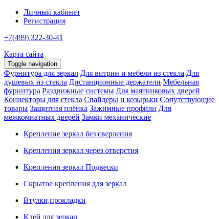
Личный кабинет
Регистрация
+7(499) 322-30-41
Карта сайта
Toggle navigation
Фурнитура для зеркал
Для витрин и мебели из стекла
Для
душевых из стекла
Дистанционные держатели
Мебельная
фурнитура
Раздвижные системы
Для маятниковых дверей
Коннекторы для стекла
Спайдеры и козырьки
Сопутствующие
товары
Защитная плёнка
Зажимные профили
Для
межкомнатных дверей
Замки механические
Крепление зеркал без сверления
Крепления зеркал через отверстия
Крепления зеркал Подвески
Скрытое крепления для зеркал
Втулки,прокладки
Клей для зеркал