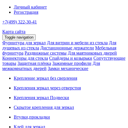
Личный кабинет
Регистрация
+7(499) 322-30-41
Карта сайта
Toggle navigation
Фурнитура для зеркал
Для витрин и мебели из стекла
Для
душевых из стекла
Дистанционные держатели
Мебельная
фурнитура
Раздвижные системы
Для маятниковых дверей
Коннекторы для стекла
Спайдеры и козырьки
Сопутствующие
товары
Защитная плёнка
Зажимные профили
Для
межкомнатных дверей
Замки механические
Крепление зеркал без сверления
Крепления зеркал через отверстия
Крепления зеркал Подвески
Скрытое крепления для зеркал
Втулки,прокладки
Клей для зеркал